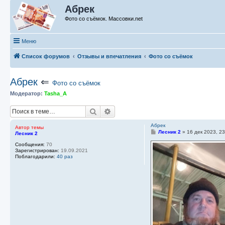
Абрек
Фото со съёмок. Массовки.net
Меню
Список форумов
Отзывы и впечатления
Фото со съёмок
Абрек
⇐
Фото со съёмок
Модератор:
Tasha_A
Поиск
Расширенный поиск
Абрек
Автор темы
С
Лесник 2
»
16 дек 2023, 2
Лесник 2
о
о
Сообщения:
70
б
Зарегистрирован:
19.09.2021
щ
Поблагодарили:
40 раз
е
н
и
е