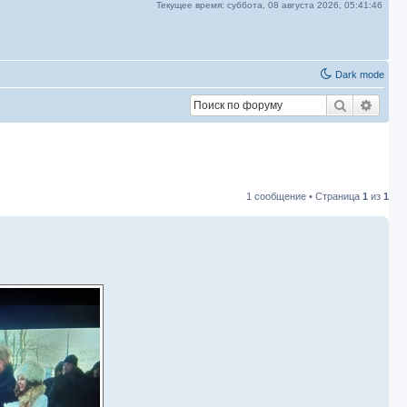
Текущее время:
суббота, 08 августа 2026,
05:41:46
Dark mode
Поиск
Расш
1 сообщение • Страница
1
из
1