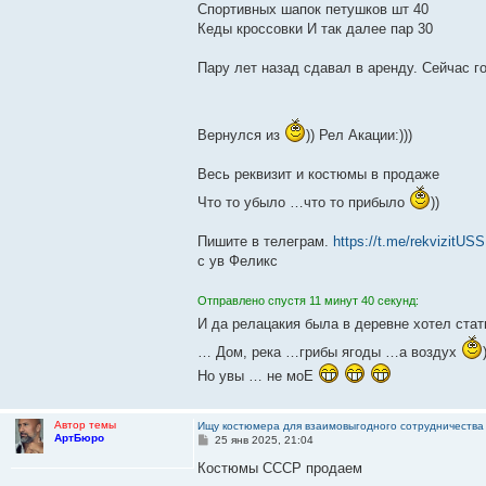
Спортивных шапок петушков шт 40
Кеды кроссовки И так далее пар 30
Пару лет назад сдавал в аренду. Сейчас г
Вернулся из
)) Рел Акации:)))
Весь реквизит и костюмы в продаже
Что то убыло …что то прибыло
))
Пишите в телеграм.
https://t.me/rekvizitUS
с ув Феликс
Отправлено спустя 11 минут 40 секунд:
И да релацакия была в деревне хотел ста
… Дом, река …грибы ягоды …а воздух
Но увы … не моЕ
Автор темы
Ищу костюмера для взаимовыгодного сотрудничества
АртБюро
С
25 янв 2025, 21:04
о
о
Костюмы СССР продаем
б