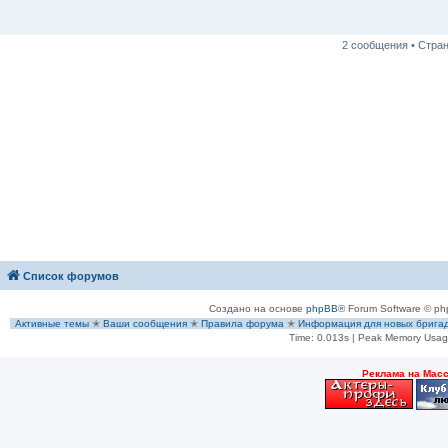
щ
е
н
и
2 сообщения • Стра
е
Список форумов
Создано на основе
phpBB
® Forum Software © ph
Активные темы
✭
Ваши сообщения
✭
Правила форума
✭
Информация для новых брига
Time: 0.013s
| Peak Memory Usage
Рeклама на Мас