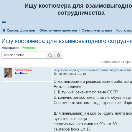
Ищу костюмера для взаимовыгодно
сотрудничества
Список форумов
Обеспечение проектов
Съёмочная группа
Костюме
Ищу костюмера для взаимовыгодного сотрудн
Модератор:
Promocat
Поиск
Расширенный поиск
2 сообщения • Стра
Автор темы
Ищу костюмера для взаимовыгодного сотрудничества
АртБюро
С
18 май 2024, 12:46
о
о
С костюмерами и реквизиторами работаю 
б
Есть в наличии
щ
е
1. Штучный реквизит по теме СССР
н
2. конечно же костюмы платья, обувь и та
и
е
Спортивные костюмы кеды кроссовки, барсе
Для понимания:))) я мог бы одеть почти 
аутентичные вещи
спортивных костюмов из 90х шт 30
свитеров boys шт 15