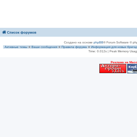
Список форумов
Создано на основе
phpBB
® Forum Software © ph
Активные темы
✭
Ваши сообщения
✭
Правила форума
✭
Информация для новых брига
Time: 0.012s
| Peak Memory Usage
Рeклама на Мас