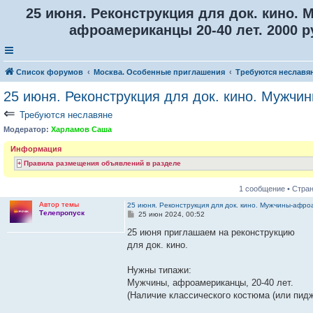
25 июня. Реконструкция для док. кино. 
афроамериканцы 20-40 лет. 2000 р
Список форумов
Москва. Особенные приглашения
Требуются неславя
25 июня. Реконструкция для док. кино. Мужчи
⇐
Требуются неславяне
Модератор:
Харламов Саша
Информация
Правила размещения объявлений в разделе
1 сообщение • Стра
Автор темы
25 июня. Реконструкция для док. кино. Мужчины-афро
Телепропуск
С
25 июн 2024, 00:52
о
о
25 июня приглашаем на реконструкцию
б
для док. кино.
щ
е
н
Нужны типажи:
и
е
Мужчины, афроамериканцы, 20-40 лет.
(Наличие классического костюма (или пидж