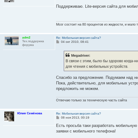
о
о
Поддерживаю. Lite-версия сайта для мобил
б
щ
е
н
и
Мозг состоит на 80 процентов из жидкости, и мало 
е
adm2
Re: Мобильная версия сайта?
Тех.поддержка
С
04 окт 2010, 08:41
форума
о
о
б
Megadriver:
щ
е
В связи с этим, было бы здорово когда-
н
для чтения с мобильных устройств.
и
е
Спасибо за предложение. Подумаем над н
Пока, действительно, для мобильных устр
предложить не можем.
Отвечаю только за техническую часть сайта
Юлия Семёнова
Re: Мобильная версия сайта?
С
08 ноя 2013, 00:19
о
о
Есть просьба таки разработать мобильную
б
заявки с мобильного телефона!
щ
е