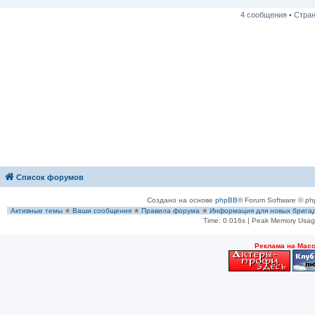
н
и
4 сообщения • Стра
е
Список форумов
Создано на основе
phpBB
® Forum Software © ph
Активные темы
✭
Ваши сообщения
✭
Правила форума
✭
Информация для новых брига
Time: 0.016s
| Peak Memory Usage
Рeклама на Мас