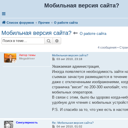
Мобильная версия сайта?
Список форумов
Прочее
О работе сайта
Мобильная версия сайта?
⇐
О работе сайта
Поиск
Расширенный поиск
4 сообщения • Стра
Автор темы
Мобильная версия сайта?
Megadriver
С
03 окт 2010, 23:18
о
о
Уважаемая администрация,
б
Иногда появляется необходимость зайти на
щ
е
съемках зачастую размещаются в течение д
н
даже с отключенными изображениями, когд
и
е
страничка "весит" по 200-300 килобайт, ч
мобильных операторов.
В связи с этим, было бы здорово когда-ни
удобную для чтения с мобильных устройст
P.S. И спасибо за то, что уже есть в наст
Сингулярность
Re: Мобильная версия сайта?
С
04 окт 2010, 01:02