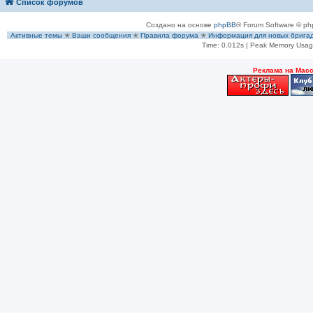
Список форумов
Создано на основе
phpBB
® Forum Software © ph
Активные темы
✭
Ваши сообщения
✭
Правила форума
✭
Информация для новых брига
Time: 0.012s
| Peak Memory Usage
Рeклама на Мас