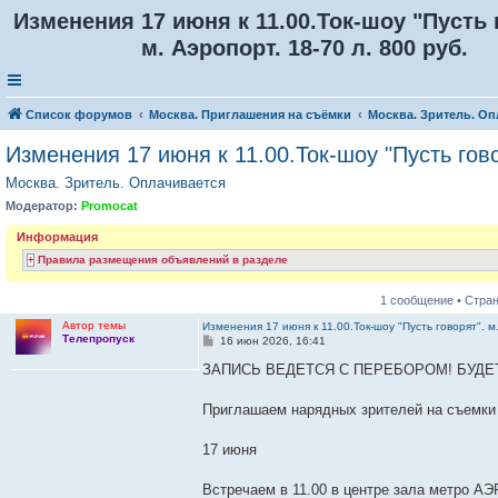
Изменения 17 июня к 11.00.Ток-шоу "Пусть 
м. Аэропорт. 18-70 л. 800 руб.
Список форумов
Москва. Приглашения на съёмки
Москва. Зритель. Оп
Изменения 17 июня к 11.00.Ток-шоу "Пусть говор
Москва. Зритель. Оплачивается
Модератор:
Promocat
Информация
Правила размещения объявлений в разделе
1 сообщение • Стра
Автор темы
Изменения 17 июня к 11.00.Ток-шоу "Пусть говорят". м.
Телепропуск
С
16 июн 2026, 16:41
о
о
ЗАПИСЬ ВЕДЕТСЯ С ПЕРЕБОРОМ! БУДЕ
б
щ
е
Приглашаем нарядных зрителей на съемки 
н
и
е
17 июня
Встречаем в 11.00 в центре зала метро А