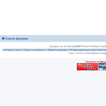
Список форумов
Создано на основе
phpBB
® Forum Software © ph
Активные темы
✭
Ваши сообщения
✭
Правила форума
✭
Информация для новых брига
Time: 0.017s
| Peak Memory Usage
Рeклама на Мас