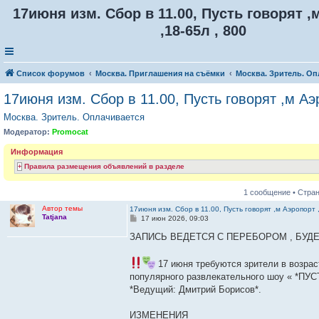
17июня изм. Сбор в 11.00, Пусть говорят 
,18-65л , 800
Список форумов
Москва. Приглашения на съёмки
Москва. Зритель. Оп
17июня изм. Сбор в 11.00, Пусть говорят ,м Аэ
Москва. Зритель. Оплачивается
Модератор:
Promocat
Информация
Правила размещения объявлений в разделе
1 сообщение • Стра
Автор темы
17июня изм. Сбор в 11.00, Пусть говорят ,м Аэропорт 
Tatjana
С
17 июн 2026, 09:03
о
о
ЗАПИСЬ ВЕДЕТСЯ С ПЕРЕБОРОМ , БУДЕ
б
щ
е
17 июня требуются зрители в возраст
н
популярного развлекательного шоу « *ПУ
и
е
*Ведущий: Дмитрий Борисов*.
ИЗМЕНЕНИЯ