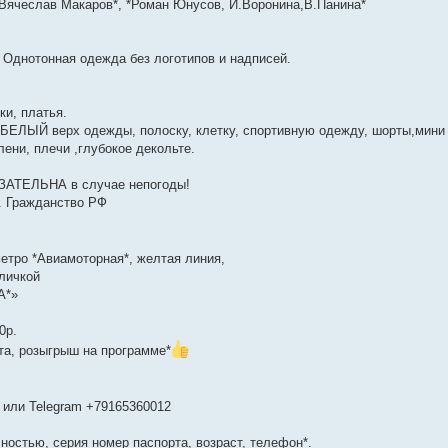
Вячеслав Макаров*, *Роман Юнусов, И.Воронина,В.Панина*
 Однотонная одежда без логотипов и надписей.
ки, платья.
ЛЫЙ верх одежды, полоску, клетку, спортивную одежду, шорты,мини 
ени, плечи ,глубокое декольте.
ТЕЛЬНА в случае непогоды!
. Гражданство РФ
метро *Авиамоторная*, желтая линия,
личкой
А*»
0р.
та, розыгрыш на программе*
или Telegram +79165360012
остью, серия номер паспорта, возраст, телефон*.