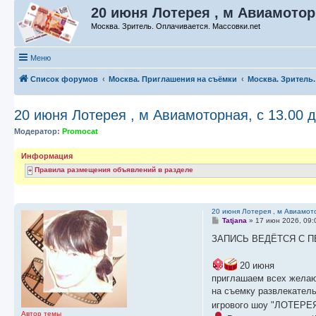
20 июня Лотерея , м Авиамоторна
Москва. Зритель. Оплачивается. Массовки.net
Меню
Список форумов
Москва. Приглашения на съёмки
Москва. Зритель
20 июня Лотерея , м Авиамоторная, с 13.00 д
Модератор:
Promocat
Информация
Правила размещения объявлений в разделе
20 июня Лотерея , м Авиамото
С
Tatjana
»
17 июн 2026, 09:
о
о
ЗАПИСЬ ВЕДЁТСЯ С П
б
щ
е
20 июня
н
приглашаем всех желаю
и
е
на съемку развлекатель
игрового шоу "ЛОТЕРЕЯ
Автор темы