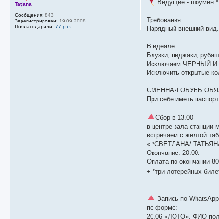
Ведущие - шоумен *
Tatjana
Сообщения:
843
Требования:
Зарегистрирован:
19.09.2008
Поблагодарили:
77 раз
Нарядный внешний вид.
В идеале:
Блузки, пиджаки, рубаш
Исключаем ЧЕРНЫЙ И БЕ
Исключить открытые кол
СМЕННАЯ ОБУВЬ ОБЯЗА
При себе иметь паспорт
Сбор в 13.00
в центре зала станции 
встречаем с желтой таб
« *СВЕТЛАНА/ ТАТЬЯН
Окончание: 20.00.
Оплата по окончании 80
+ *три лотерейных биле
Запись по WhatsApp 
по форме:
20.06 «ЛОТО», ФИО полн