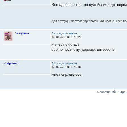
о
о
Все адреса и тел. по судебным и др. пере
б
щ
е
н
и
Для сотрудничества: http://natali - art.ucoz.ru (без п
е
Чепурина
Re: суд присяжных
С
01 окт 2009, 13:23
о
о
я вчера снялась
б
всё по-честному, хорошо, интересно
щ
е
н
и
sudghanin
Re: суд присяжных
е
С
02 окт 2009, 12:34
о
о
мне понравилось.
б
щ
е
н
и
5 сообщений • Стра
е