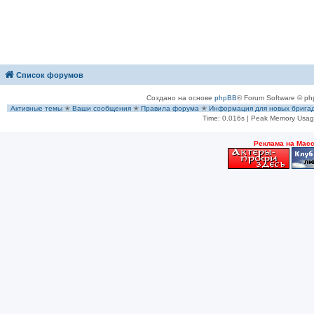
Список форумов
Создано на основе
phpBB
® Forum Software © ph
Активные темы
✭
Ваши сообщения
✭
Правила форума
✭
Информация для новых брига
Time: 0.016s
| Peak Memory Usage
Рeклама на Мас