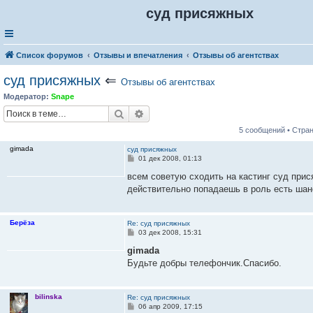
суд присяжных
Список форумов
Отзывы и впечатления
Отзывы об агентствах
суд присяжных
⇐
Отзывы об агентствах
Модератор:
Snape
Поиск
Расширенный поиск
5 сообщений • Стра
gimada
суд присяжных
С
01 дек 2008, 01:13
о
о
всем советую сходить на кастинг суд при
б
действительно попадаешь в роль есть шан
щ
е
н
и
Берёза
Re: суд присяжных
е
С
03 дек 2008, 15:31
о
о
gimada
б
Будьте добры телефончик.Спасибо.
щ
е
н
и
bilinska
Re: суд присяжных
е
С
06 апр 2009, 17:15