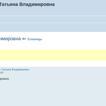
 Татьяна Владимировна
димировна
⇐
Близнецы
, Татьяна Владимировна
:43
ировна