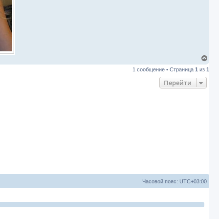
В
е
1 сообщение • Страница
1
из
1
р
н
Перейти
у
т
ь
с
я
к
н
а
ч
а
л
у
Часовой пояс:
UTC+03:00