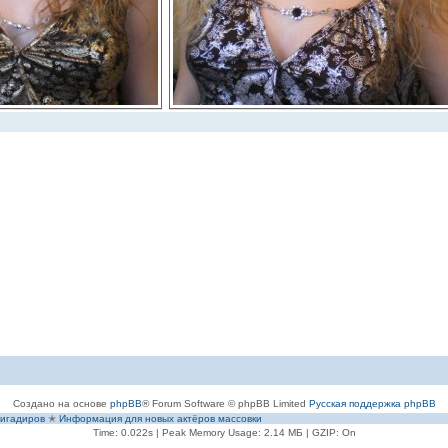
Создано на основе
phpBB
® Forum Software © phpBB Limited
Русская поддержка phpBB
игадиров
✭
Информация для новых актёров массовки
Time: 0.022s
| Peak Memory Usage: 2.14 МБ | GZIP: On