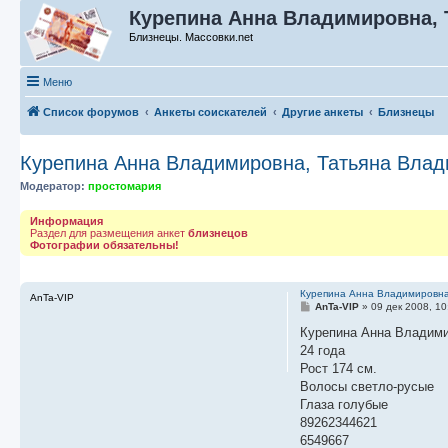
Курепина Анна Владимировна,
Близнецы. Массовки.net
Меню
Список форумов
Анкеты соискателей
Другие анкеты
Близнецы
Курепина Анна Владимировна, Татьяна Вла
Модератор:
простомария
Информация
Раздел для размещения анкет
близнецов
Фотографии обязательны!
Курепина Анна Владимировна
AnTa-VIP
С
AnTa-VIP
»
09 дек 2008, 10
о
о
Курепина Анна Владим
б
24 года
щ
е
Рост 174 см.
н
Волосы светло-русые
и
е
Глаза голубые
89262344621
6549667