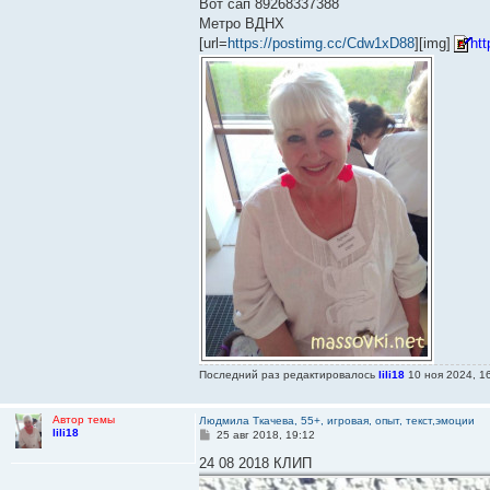
Вот сап 89268337388
Метро ВДНХ
[url=
https://postimg.cc/Cdw1xD88
][img]
ht
Последний раз редактировалось
lili18
10 ноя 2024, 16
Автор темы
Людмила Ткачева, 55+, игровая, опыт, текст,эмоции
lili18
С
25 авг 2018, 19:12
о
о
24 08 2018 КЛИП
б
щ