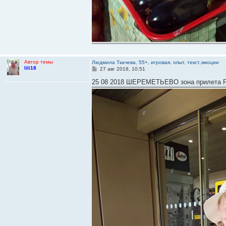
Автор темы
Людмила Ткачева, 55+, игровая, опыт, текст,эмоции
lili18
С
27 авг 2018, 10:51
о
о
25 08 2018 ШЕРЕМЕТЬЕВО зона прилета
б
щ
е
н
и
е