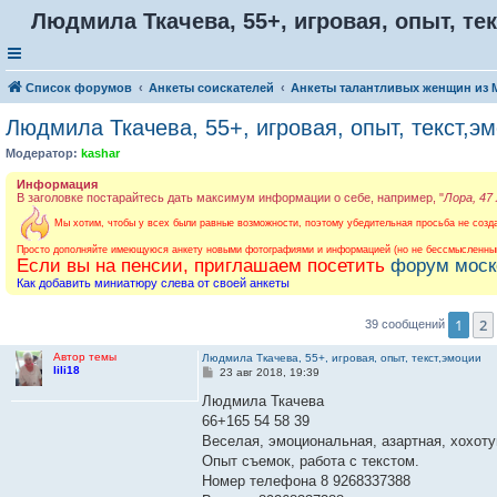
Людмила Ткачева, 55+, игровая, опыт, те
Список форумов
Анкеты соискателей
Анкеты талантливых женщин из
Людмила Ткачева, 55+, игровая, опыт, текст,э
Модератор:
kashar
Информация
В заголовке постарайтесь дать максимум информации о себе, например, "
Лора, 47
Мы хотим, чтобы у всех были равные возможности, поэтому убедительная просьба не созда
Просто дополняйте имеющуюся анкету новыми фотографиями и информацией (но не бессмысленным
Если вы на пенсии, приглашаем посетить
форум моск
Как добавить миниатюру слева от своей анкеты
1
2
39 сообщений
Автор темы
Людмила Ткачева, 55+, игровая, опыт, текст,эмоции
lili18
С
23 авг 2018, 19:39
о
о
Людмила Ткачева
б
66+165 54 58 39
щ
е
Веселая, эмоциональная, азартная, хохоту
н
Опыт съемок, работа с текстом.
и
е
Номер телефона 8 9268337388