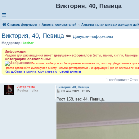
Виктория, 40, Певица
Список форумов
Анкеты соискателей
Анкеты талантливых женщин из
Виктория, 40, Певица
⇐
Девушки-неформалы
Модератор:
kashar
Информация
Раздел для размещения анкет
девушек-неформалов
(готы, панки, хиппи, байкеры
Фотографии обязательны!
Мы хотим, чтобы у всех были равные возможности, поэтому убедительная просьб
Просто дополняйте имеющуюся анкету новыми фотографиями и информацией (но не бессмысленным
Как добавить миниатюру слева от своей анкеты
1 сообщение • Стра
Автор темы
Виктория, 40, Певица
Pevica__vika
С
03 ноя 2021, 15:05
о
о
Рост 158, вес 44. Певица.
б
щ
е
н
и
е