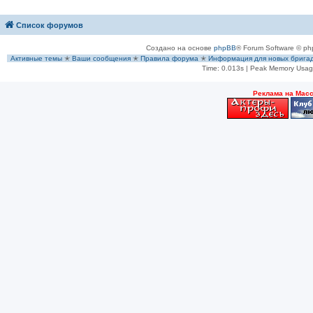
Список форумов
Создано на основе
phpBB
® Forum Software © ph
Активные темы
✭
Ваши сообщения
✭
Правила форума
✭
Информация для новых брига
Time: 0.013s
| Peak Memory Usage
Рeклама на Мас