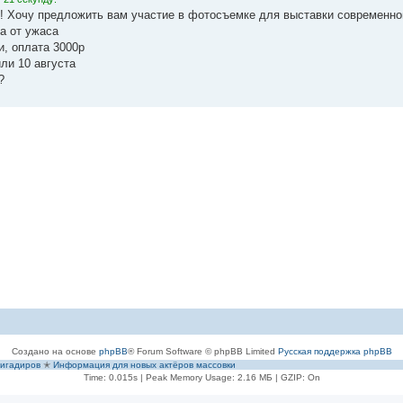
! Хочу предложить вам участие в фотосъемке для выставки современног
а от ужаса
и, оплата 3000р
ли 10 августа
?
Создано на основе
phpBB
® Forum Software © phpBB Limited
Русская поддержка phpBB
игадиров
✭
Информация для новых актёров массовки
Time: 0.015s
| Peak Memory Usage: 2.16 МБ | GZIP: On