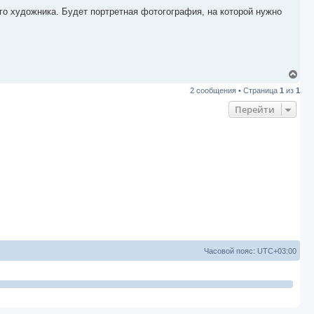
а
о художника. Будет портретная фотогография, на которой нужно
л
у
В
е
2 сообщения • Страница
1
из
1
р
н
Перейти
у
т
ь
с
я
к
н
а
ч
а
л
у
Часовой пояс:
UTC+03:00