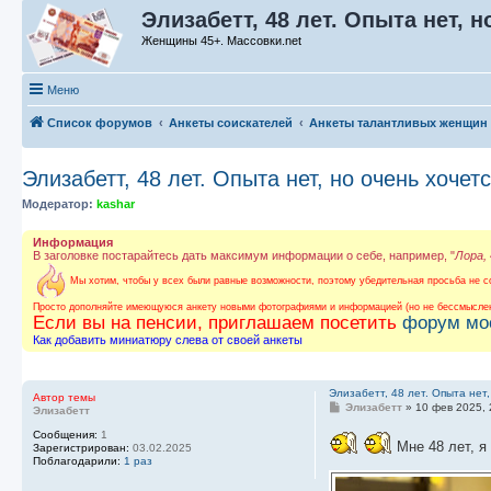
Элизабетт, 48 лет. Опыта нет, 
Женщины 45+. Массовки.net
Меню
Список форумов
Анкеты соискателей
Анкеты талантливых женщин
Элизабетт, 48 лет. Опыта нет, но очень хочет
Модератор:
kashar
Информация
В заголовке постарайтесь дать максимум информации о себе, например, "
Лора,
Мы хотим, чтобы у всех были равные возможности, поэтому убедительная просьба не со
Просто дополняйте имеющуюся анкету новыми фотографиями и информацией (но не бессмыслен
Если вы на пенсии, приглашаем посетить
форум мо
Как добавить миниатюру слева от своей анкеты
Элизабетт, 48 лет. Опыта нет,
Автор темы
С
Элизабетт
»
10 фев 2025, 
Элизабетт
о
о
Сообщения:
1
Мне 48 лет, я
б
Зарегистрирован:
03.02.2025
щ
Поблагодарили:
1 раз
е
н