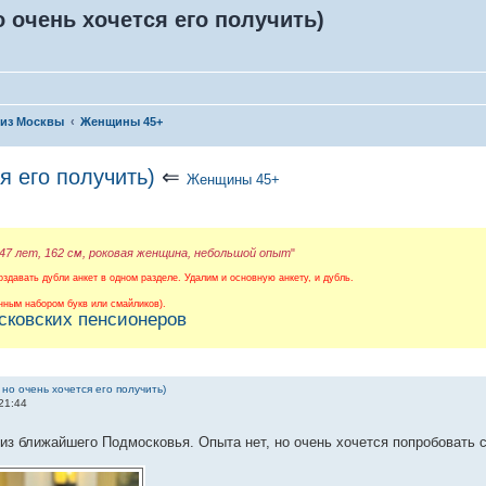
но очень хочется его получить)
 из Москвы
Женщины 45+
ся его получить)
⇐
Женщины 45+
 47 лет, 162 см, роковая женщина, небольшой опыт
"
здавать дубли анкет в одном разделе. Удалим и основную анкету, и дубль.
ным набором букв или смайликов).
сковских пенсионеров
 но очень хочется его получить)
21:44
 из ближайшего Подмосковья. Опыта нет, но очень хочется попробовать с