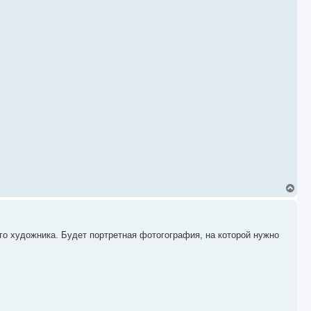
В
е
р
н
у
о художника. Будет портретная фотогография, на которой нужно
т
ь
с
я
к
н
а
ч