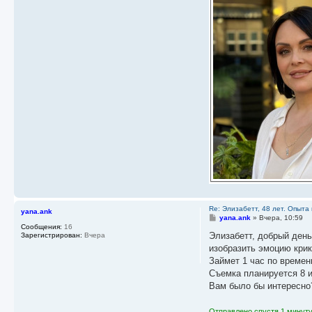
и
е
Re: Элизабетт, 48 лет. Опыта 
yana.ank
С
yana.ank
»
Вчера, 10:59
о
Сообщения:
16
о
Элизабетт, добрый день
Зарегистрирован:
Вчера
б
изобразить эмоцию крик
щ
е
Займет 1 час по времен
н
Съемка планируется 8 и
и
е
Вам было бы интересно
Отправлено спустя 1 минуту