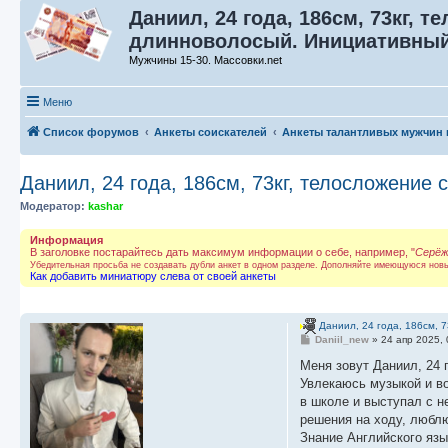
Даниил, 24 года, 186см, 73кг, 
длинноволосый. Инициативный
Мужчины 15-30. Массовки.net
Меню
Список форумов
Анкеты соискателей
Анкеты талантливых мужчин 
Даниил, 24 года, 186см, 73кг, телосложени
Модератор:
kashar
Информация
В заголовке постарайтесь дать максимум информации о себе, например, "
Серёж
Убедительная просьба не создавать дубли анкет в одном разделе. Дополняйте имеющуюся нов
Как добавить миниатюру слева от своей анкеты
Даниил, 24 года, 186см, 
С
Daniil_new
»
24 апр 2025, 
о
о
Меня зовут Даниил, 24 
б
Увлекаюсь музыкой и в
щ
е
в школе и выступал с 
н
решения на ходу, люблю
и
е
Знание Английского язы