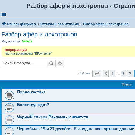
Разбор афёр и лохотронов - Страни
Список форумов
Отзывы и впечатления
Разбор афёр и лохотронов
Разбор афёр и лохотронов
Модератор:
Valada
Информация
Группа по афёрам "ВКонтакте"
Поиск
Расширенный поиск
Страница
8
из
14
1
6
7
Пред.
350 тем
…
Темы
Порно кастинг
Болливуд ждет?
Черный список Рекламных агентств
Чернобыль 19 и 21 декабря. Развод на паспортные данные