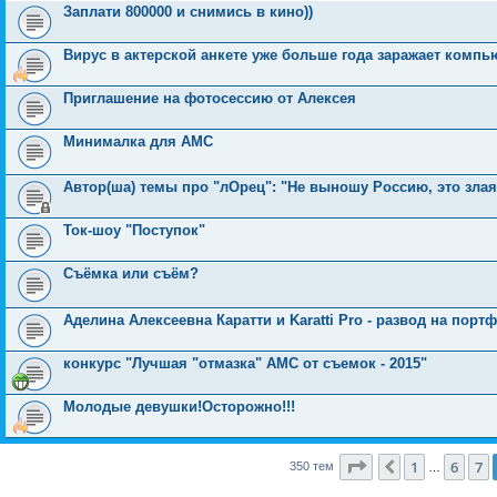
Заплати 800000 и снимись в кино))
Вирус в актерской анкете уже больше года заражает компь
Приглашение на фотосессию от Алексея
Минималка для АМС
Автор(ша) темы про "лОрец": "Не выношу Россию, это злая 
Ток-шоу "Поступок"
Съёмка или съём?
Аделина Алексеевна Каратти и Karatti Pro - развод на порт
конкурс "Лучшая "отмазка" АМС от съемок - 2015"
Молодые девушки!Осторожно!!!
Страница
8
из
14
1
6
7
Пред.
350 тем
…