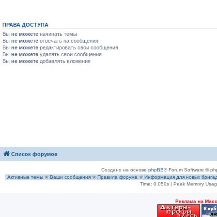
ПРАВА ДОСТУПА
Вы
не можете
начинать темы
Вы
не можете
отвечать на сообщения
Вы
не можете
редактировать свои сообщения
Вы
не можете
удалять свои сообщения
Вы
не можете
добавлять вложения
Список форумов
Создано на основе
phpBB
® Forum Software © ph
Активные темы
✭
Ваши сообщения
✭
Правила форума
✭
Информация для новых брига
Time: 0.050s
| Peak Memory Usage
Рeклама на Мас