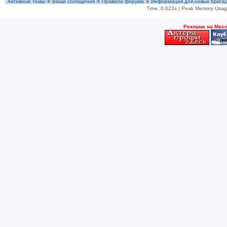
Активные темы
✭
Ваши сообщения
✭
Правила форума
✭
Информация для новых брига
Time: 0.023s
| Peak Memory Usage
Рeклама на Мас