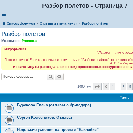
Разбор полётов - Страница 7
Список форумов
Отзывы и впечатления
Разбор полётов
Разбор полётов
Модератор:
Promocat
Информация
"
Правда — точно горьк
Дорогие друзья! Если вы начинаете новую тему в "Разборе полётов", то начните её
ЧТО "разбирае
В целях защиты работодателей от недобросовестных конкурентов нови
Поиск
Расширенный поиск
Страница
7
из
44
1
5
6
Пред.
1090 тем
…
Темы
Буракова Елена (отзывы о бригадире)
Сергей Колесников. Отзывы
Недетские условия на проекте "Наклейки"