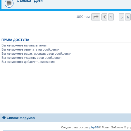
Съёмка "Дети"
Страница
7
из
44
1
5
6
Пред.
1090 тем
…
ПРАВА ДОСТУПА
Вы
не можете
начинать темы
Вы
не можете
отвечать на сообщения
Вы
не можете
редактировать свои сообщения
Вы
не можете
удалять свои сообщения
Вы
не можете
добавлять вложения
Список форумов
Создано на основе
phpBB
® Forum Software © ph