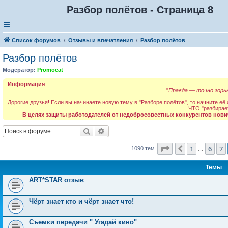
Разбор полётов - Страница 8
Список форумов
Отзывы и впечатления
Разбор полётов
Разбор полётов
Модератор:
Promocat
Информация
"
Правда — точно горьк
Дорогие друзья! Если вы начинаете новую тему в "Разборе полётов", то начните её
ЧТО "разбирае
В целях защиты работодателей от недобросовестных конкурентов нови
Поиск
Расширенный поиск
Страница
8
из
44
1
6
7
Пред.
1090 тем
…
Темы
ART*STAR отзыв
Чёрт знает кто и чёрт знает что!
Съемки передачи " Угадай кино"