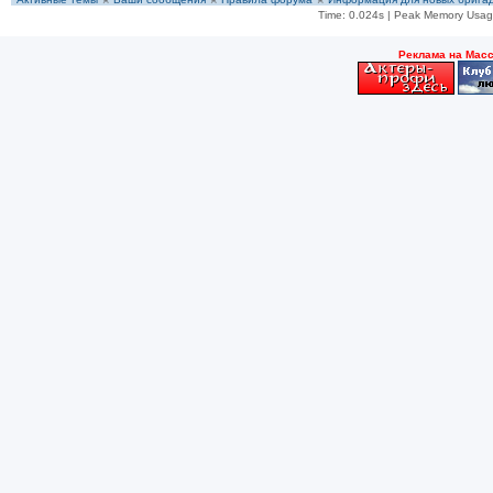
Time: 0.024s
| Peak Memory Usage
Рeклама на Мас