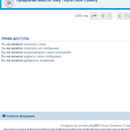
Предлагаю ввести тему - Купи себе съёмку
Страница
8
из
44
1
6
7
Пред.
1090 тем
…
ПРАВА ДОСТУПА
Вы
не можете
начинать темы
Вы
не можете
отвечать на сообщения
Вы
не можете
редактировать свои сообщения
Вы
не можете
удалять свои сообщения
Вы
не можете
добавлять вложения
Список форумов
Создано на основе
phpBB
® Forum Software © ph
Активные темы
✭
Ваши сообщения
✭
Правила форума
✭
Информация для новых брига